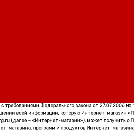
НФИДЕНЦИАЛЬНОСТИ
сти
да
)
енциальности персональных данных (далее – «Политик
 с требованиями Федерального закона от 27.07.2006 №
ошении всей информации, которую Интернет-магазин «П
g.ru (далее – «Интернет-магазин»), может получить о 
ет-магазина, программ и продуктов Интернет-магазина