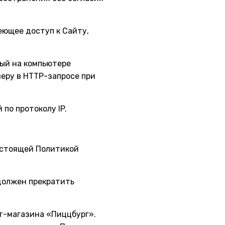
меющее доступ к Сайту,
мый на компьютере
веру в HTTP-запросе при
 по протоколу IP.
настоящей Политикой
 должен прекратить
т-магазина «Пиццбург».