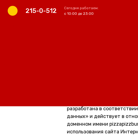
Сегодня работаем:
215-0-512
с 10:00 до 23:00
Пицца
ПОЛИТИКА КО
Комбо-наборы
Тортильи
Закуски
Десерты
Напитки
Политика конфиденциально
Соусы
(
действует с
28 мая 2025 го
Мерч
Акции
Условия доставки
Настоящая Политика конфид
Работа
разработана в соответствии
данных» и действует в отн
доменном имени pizzapizzbur
использования сайта Интерн