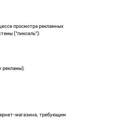
цессе просмотра рекламных
темы ("пиксель"):
у рекламы);
нтернет-магазина, требующим