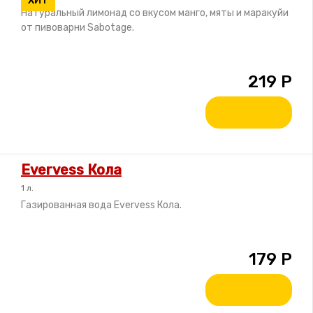
ХИТ
Натуральный лимонад со вкусом манго, мяты и маракуйи
от пивоварни Sabotage.
219
Р
Evervess Кола
1 л.
Газированная вода Evervess Кола.
179
Р