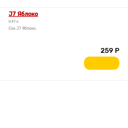
J7 Яблоко
0,97 л.
Сок J7 Яблоко.
259
Р