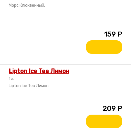
Морс Клюквенный.
159
Р
Lipton Ice Tea Лимон
1 л.
Lipton Ice Tea Лимон.
209
Р