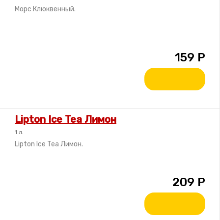
Морс Клюквенный.
159
Р
Lipton Ice Tea Лимон
1 л.
Lipton Ice Tea Лимон.
209
Р