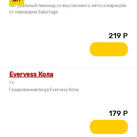
ХИТ
Натуральный лимонад со вкусом манго, мяты и маракуйи
от пивоварни Sabotage.
219
Р
Evervess Кола
1 л.
Газированная вода Evervess Кола.
179
Р