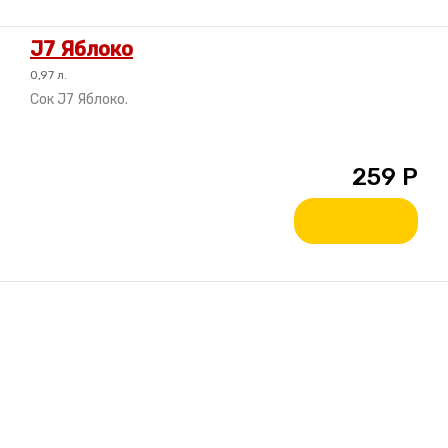
J7 Яблоко
0,97 л.
Сок J7 Яблоко.
259
Р