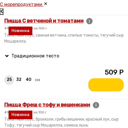
C морепродуктами
Пицца С ветчиной и томатами
i
410 гр. / 210 ккал на 100 г
Новинка
Томатный соус, свиная ветчина, спелые томаты, тягучий сыр
Моцарелла.
509
Р
25
32
40
см
Пицца Фреш с тофу и вешенками
i
410 гр. / 170 ккал на 100 г
Новинка
Томатный соус, брокколи, грибы вешенки, красный лук, сыр
Тофу, тягучий сыр Моцарелла, семена льна.