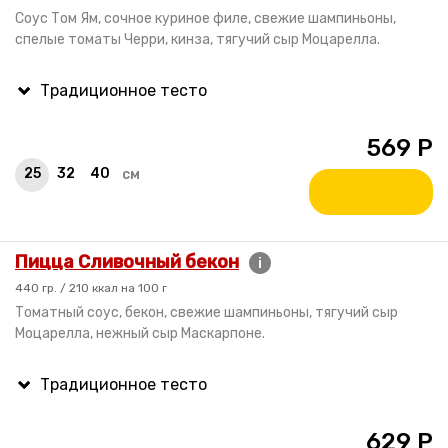
Соус Том Ям, сочное куриное филе, свежие шампиньоны,
спелые томаты Черри, кинза, тягучий сыр Моцарелла.
569
Р
25
32
40
см
Пицца Сливочный бекон
i
440 гр. / 210 ккал на 100 г
Томатный соус, бекон, свежие шампиньоны, тягучий сыр
Моцарелла, нежный сыр Маскарпоне.
629
Р