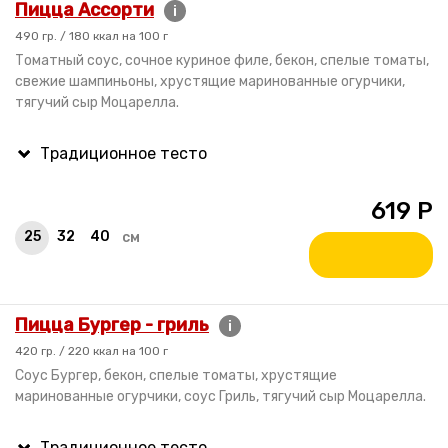
Пицца Ассорти
i
490 гр. / 180 ккал на 100 г
Томатный соус, сочное куриное филе, бекон, спелые томаты,
свежие шампиньоны, хрустящие маринованные огурчики,
тягучий сыр Моцарелла.
619
Р
25
32
40
см
Пицца Бургер - гриль
i
420 гр. / 220 ккал на 100 г
Соус Бургер, бекон, спелые томаты, хрустящие
маринованные огурчики, соус Гриль, тягучий сыр Моцарелла.