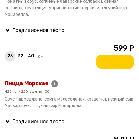
Томатный соус, копченые баварские колбаски, свиная
ветчина, хрустящие маринованные огурчики, тягучий сыр
Моцарелла.
599
Р
25
32
40
см
Пицца Морская
i
420 гр. / 220 ккал на 100 г
Соус Пармеджано, семга малосоленая, креветки, нежный сыр
Маскарпоне, тягучий сыр Моцарелла.