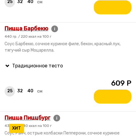
25
32
40
см
Пицца Барбекю
i
440 гр. / 220 ккал на 100 г
Соус Барбекю, сочное куриное филе, бекон, красный лук,
тягучий сыр Моцарелла.
609
Р
25
32
40
см
Пицца Пиццбург
i
430 гр. / 240 ккал на 100 г
ХИТ
Соус Ранч, острые колбаски Пепперони, сочное куриное