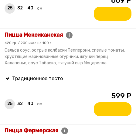
609
Р
25
32
40
см
Пицца Мексиканская
i
420 гр. / 200 ккал на 100 г
Сальса соус, острые колбаски Пепперони, спелые томаты,
хрустящие маринованные огурчики, жгучий перец
Халапеньо, соус Табаско, тягучий сыр Моцарелла.
599
Р
25
32
40
см
Пицца Фермерская
i