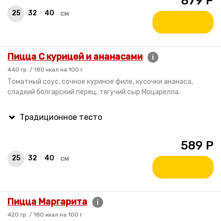
879
Р
25
32
40
см
Пицца С курицей и ананасами
i
440 гр. / 180 ккал на 100 г
Томатный соус, сочное куриное филе, кусочки ананаса,
сладкий болгарский перец, тягучий сыр Моцарелла.
589
Р
25
32
40
см
Пицца Маргарита
i
420 гр. / 180 ккал на 100 г