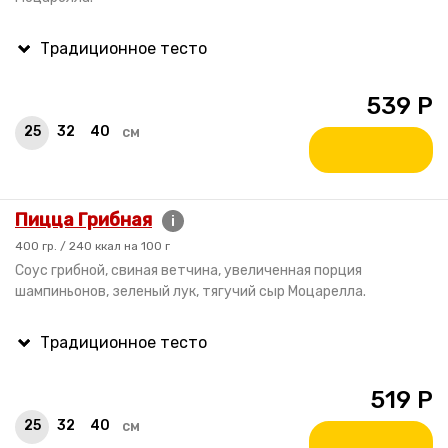
539
Р
25
32
40
см
Пицца Грибная
i
400 гр. / 240 ккал на 100 г
Соус грибной, свиная ветчина, увеличенная порция
шампиньонов, зеленый лук, тягучий сыр Моцарелла.
519
Р
25
32
40
см