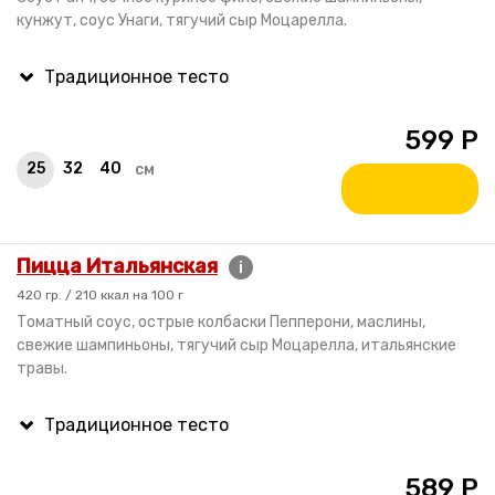
кунжут, соус Унаги, тягучий сыр Моцарелла.
599
Р
25
32
40
см
Пицца Итальянская
i
420 гр. / 210 ккал на 100 г
Томатный соус, острые колбаски Пепперони, маслины,
свежие шампиньоны, тягучий сыр Моцарелла, итальянские
травы.
589
Р