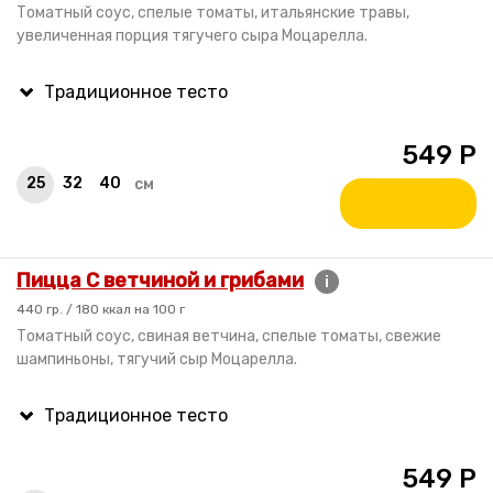
Томатный соус, спелые томаты, итальянские травы,
увеличенная порция тягучего сыра Моцарелла.
549
Р
25
32
40
см
Пицца С ветчиной и грибами
i
440 гр. / 180 ккал на 100 г
Томатный соус, свиная ветчина, спелые томаты, свежие
шампиньоны, тягучий сыр Моцарелла.
549
Р