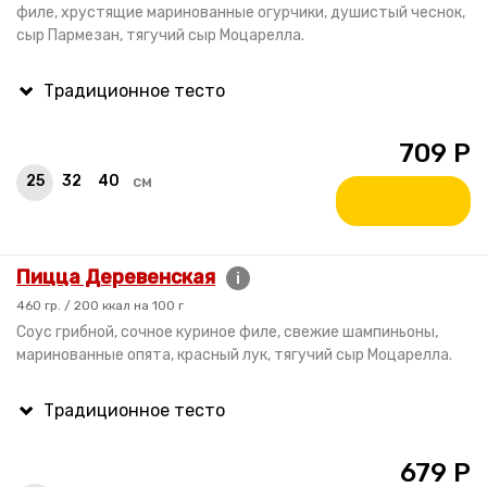
филе, хрустящие маринованные огурчики, душистый чеснок,
сыр Пармезан, тягучий сыр Моцарелла.
709
Р
25
32
40
см
Пицца Деревенская
i
460 гр. / 200 ккал на 100 г
Соус грибной, сочное куриное филе, свежие шампиньоны,
маринованные опята, красный лук, тягучий сыр Моцарелла.
679
Р