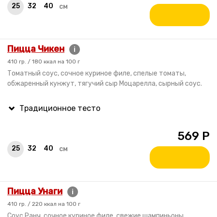
25
32
40
см
Пицца Чикен
i
410 гр. / 180 ккал на 100 г
Томатный соус, сочное куриное филе, спелые томаты,
обжаренный кунжут, тягучий сыр Моцарелла, сырный соус.
569
Р
25
32
40
см
Пицца Унаги
i
410 гр. / 220 ккал на 100 г
Cоус Ранч, сочное куриное филе, свежие шампиньоны,