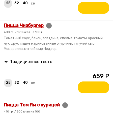
25
32
40
см
Пицца Чизбургер
i
480 гр. / 190 ккал на 100 г
Томатный соус, бекон, говядина, спелые томаты, красный
лук, хрустящие маринованные огурчики, тягучий сыр
Моцарелла, мягкий сыр Чеддер.
659
Р
25
32
40
см
Пицца Том Ям с курицей
i
410 гр. / 200 ккал на 100 г