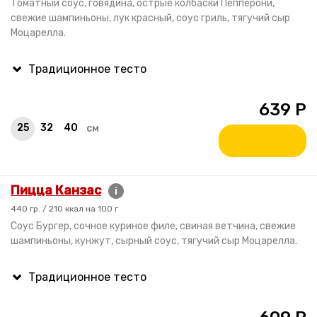
Томатный соус, говядина, острые колбаски Пепперони,
свежие шампиньоны, лук красный, соус гриль, тягучий сыр
Моцарелла.
639
Р
25
32
40
см
Пицца Канзас
i
440 гр. / 210 ккал на 100 г
Cоус Бургер, сочное куриное филе, свиная ветчина, свежие
шампиньоны, кунжут, сырный соус, тягучий сыр Моцарелла.