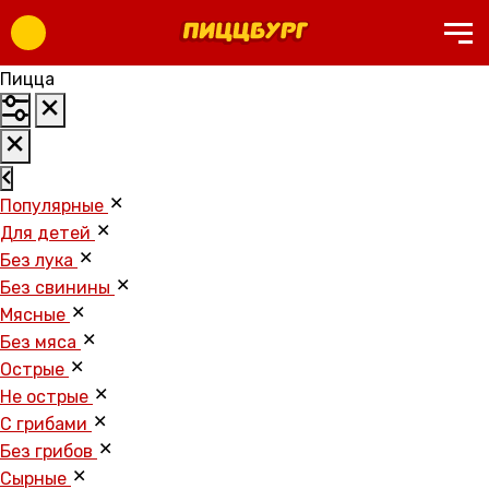
Пицца
Популярные
Для детей
Без лука
Без свинины
Мясные
Без мяса
Острые
Не острые
С грибами
Без грибов
Cырные