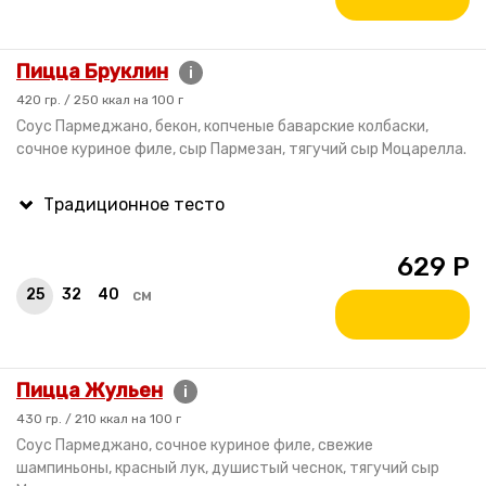
Пицца Бруклин
i
420 гр. / 250 ккал на 100 г
Соус Пармеджано, бекон, копченые баварские колбаски,
сочное куриное филе, сыр Пармезан, тягучий сыр Моцарелла.
629
Р
25
32
40
см
Пицца Жульен
i
430 гр. / 210 ккал на 100 г
Соус Пармеджано, сочное куриное филе, свежие
шампиньоны, красный лук, душистый чеснок, тягучий сыр