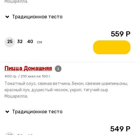
Моцарелла.
559
Р
25
32
40
см
Пицца Домашняя
i
400 гр. / 210 ккал на 100 г
Томатный соус, свиная ветчина, бекон, свежие шампиньоны,
красный лук, душистый чеснок, укроп, тягучий сыр
Моцарелла.
549
Р