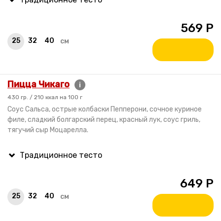
569
Р
25
32
40
см
Пицца Чикаго
i
430 гр. / 210 ккал на 100 г
Соус Сальса, острые колбаски Пепперони, сочное куриное
филе, сладкий болгарский перец, красный лук, соус гриль,
тягучий сыр Моцарелла.
649
Р
25
32
40
см