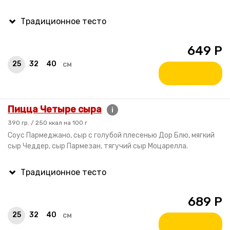
649
Р
25
32
40
см
Пицца Четыре сыра
i
390 гр. / 250 ккал на 100 г
Соус Пармеджано, сыр с голубой плесенью Дор Блю, мягкий
сыр Чеддер, сыр Пармезан, тягучий сыр Моцарелла.
689
Р
25
32
40
см