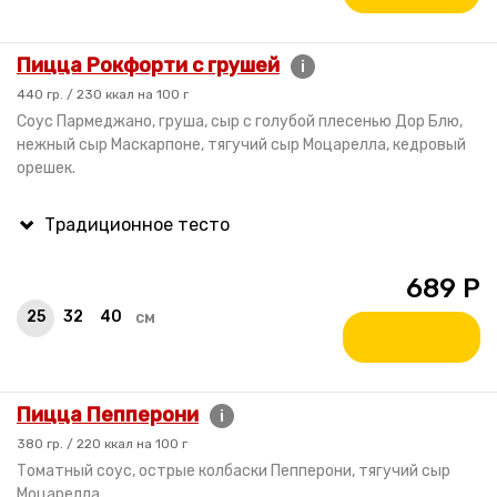
Пицца Рокфорти с грушей
i
440 гр. / 230 ккал на 100 г
Соус Пармеджано, груша, сыр с голубой плесенью Дор Блю,
нежный сыр Маскарпоне, тягучий сыр Моцарелла, кедровый
орешек.
689
Р
25
32
40
см
Пицца Пепперони
i
380 гр. / 220 ккал на 100 г
Томатный соус, острые колбаски Пепперони, тягучий сыр
Моцарелла.