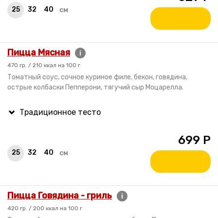
25
32
40
см
Пицца Мясная
i
470 гр. / 210 ккал на 100 г
Томатный соус, сочное куриное филе, бекон, говядина,
острые колбаски Пепперони, тягучий сыр Моцарелла.
699
Р
25
32
40
см
Пицца Говядина - гриль
i
420 гр. / 200 ккал на 100 г