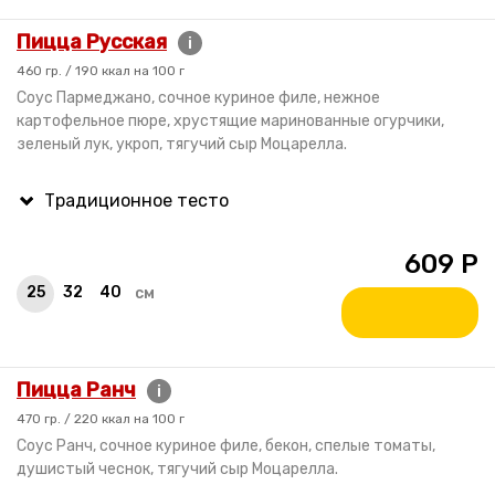
Пицца Русская
i
460 гр. / 190 ккал на 100 г
Соус Пармеджано, сочное куриное филе, нежное
картофельное пюре, хрустящие маринованные огурчики,
зеленый лук, укроп, тягучий сыр Моцарелла.
609
Р
25
32
40
см
Пицца Ранч
i
470 гр. / 220 ккал на 100 г
Соус Ранч, сочное куриное филе, бекон, спелые томаты,
душистый чеснок, тягучий сыр Моцарелла.