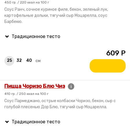
450 гр. / 220 ккал на 100 г
Соус Ранч, сочное куриное филе, бекон, зеленый лук,
картофельные дольки, тягучий сыр Моцарелла, соус
Барбекю.
609
Р
25
32
40
см
Пицца Чоризо Блю Чиз
i
410 гр. / 250 ккал на 100 г
Соус Пармеджано, острые колбаски Чоризо, бекон, сыр с
голубой плесенью Дор Блю, тягучий сыр Моцарелла.