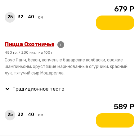
679
Р
25
32
40
см
Пицца Охотничья
i
450 гр. / 230 ккал на 100 г
Соус Ранч, бекон, копченые баварские колбаски, свежие
шампиньоны, хрустящие маринованные огурчики, красный
лук, тягучий сыр Моцарелла.
589
Р
25
32
40
см