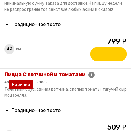
минимальную сумму заказа для доставки. На пиццу недели
не распространяется действие любых акций и скидок!
799
Р
32
см
Пицца С ветчиной и томатами
i
410 гр. / 210 ккал на 100 г
Новинка
Томатный соус, свиная ветчина, спелые томаты, тягучий сыр
Моцарелла.
509
Р