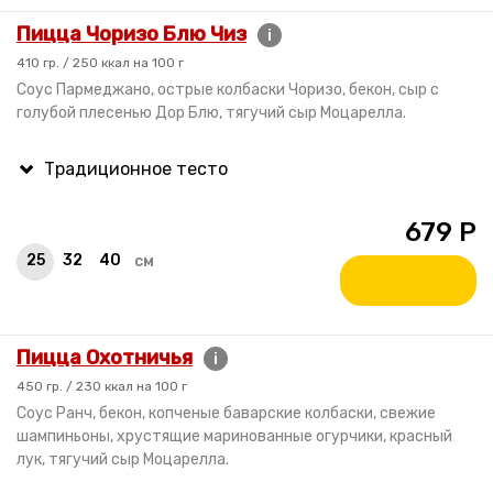
Пицца Чоризо Блю Чиз
i
410 гр. / 250 ккал на 100 г
Соус Пармеджано, острые колбаски Чоризо, бекон, сыр с
голубой плесенью Дор Блю, тягучий сыр Моцарелла.
679
Р
25
32
40
см
Пицца Охотничья
i
450 гр. / 230 ккал на 100 г
Соус Ранч, бекон, копченые баварские колбаски, свежие
шампиньоны, хрустящие маринованные огурчики, красный
лук, тягучий сыр Моцарелла.