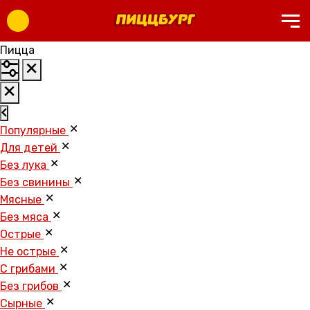
Пицца
Популярные
Для детей
Без лука
Без свинины
Мясные
Без мяса
Острые
Не острые
С грибами
Без грибов
Cырные