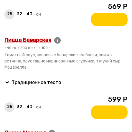
569
Р
25
32
40
см
Пицца Баварская
i
440 гр. / 200 ккал на 100 г
Томатный соус, копченые баварские колбаски, свиная
ветчина, хрустящие маринованные огурчики, тягучий сыр
Моцарелла.
599
Р
25
32
40
см