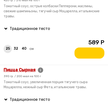
420 гр. / 210 ккал на 100 г
Томатный соус, острые колбаски Пепперони, маслины,
свежие шампиньоны, тягучий сыр Моцарелла, итальянские
травы.
589
Р
25
32
40
см
Пицца Сырная
i
390 гр. / 200 ккал на 100 г
Томатный соус, увеличенная порция тягучего сыра
Моцарелла, нежный сыр Фета, итальянские травы.