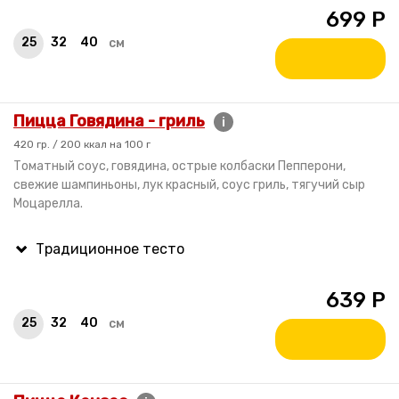
699
Р
25
32
40
см
Пицца Говядина - гриль
i
420 гр. / 200 ккал на 100 г
Томатный соус, говядина, острые колбаски Пепперони,
свежие шампиньоны, лук красный, соус гриль, тягучий сыр
Моцарелла.
639
Р
25
32
40
см