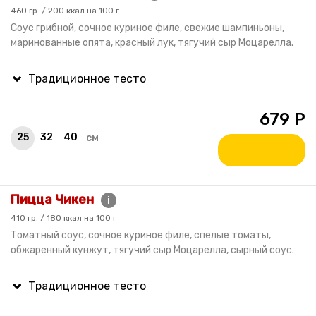
460 гр. / 200 ккал на 100 г
Соус грибной, сочное куриное филе, свежие шампиньоны,
маринованные опята, красный лук, тягучий сыр Моцарелла.
679
Р
25
32
40
см
Пицца Чикен
i
410 гр. / 180 ккал на 100 г
Томатный соус, сочное куриное филе, спелые томаты,
обжаренный кунжут, тягучий сыр Моцарелла, сырный соус.