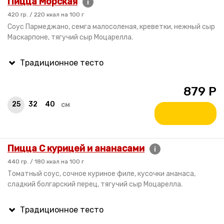
Пицца Морская
i
420 гр. / 220 ккал на 100 г
Соус Пармеджано, семга малосоленая, креветки, нежный сыр
Маскарпоне, тягучий сыр Моцарелла.
879
Р
25
32
40
см
Пицца С курицей и ананасами
i
440 гр. / 180 ккал на 100 г
Томатный соус, сочное куриное филе, кусочки ананаса,
сладкий болгарский перец, тягучий сыр Моцарелла.