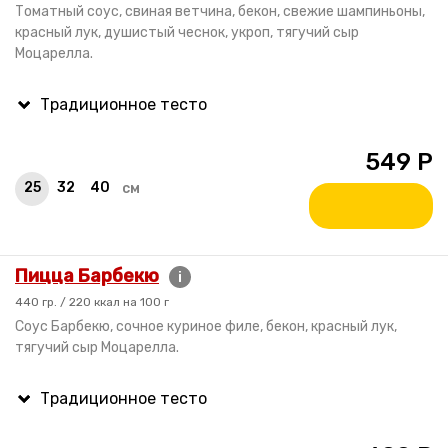
Томатный соус, свиная ветчина, бекон, свежие шампиньоны,
красный лук, душистый чеснок, укроп, тягучий сыр
Моцарелла.
549
Р
25
32
40
см
Пицца Барбекю
i
440 гр. / 220 ккал на 100 г
Соус Барбекю, сочное куриное филе, бекон, красный лук,
тягучий сыр Моцарелла.