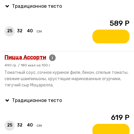
589
Р
25
32
40
см
Пицца Ассорти
i
490 гр. / 180 ккал на 100 г
Томатный соус, сочное куриное филе, бекон, спелые томаты,
свежие шампиньоны, хрустящие маринованные огурчики,
тягучий сыр Моцарелла.
619
Р
25
32
40
см