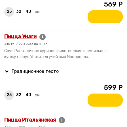
569
Р
25
32
40
см
Пицца Унаги
i
410 гр. / 220 ккал на 100 г
Cоус Ранч, сочное куриное филе, свежие шампиньоны,
кунжут, соус Унаги, тягучий сыр Моцарелла.
599
Р
25
32
40
см
Пицца Итальянская
i