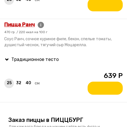
Пицца Ранч
i
470 гр. / 220 ккал на 100 г
Соус Ранч, сочное куриное филе, бекон, спелые томаты,
душистый чеснок, тягучий сыр Моцарелла.
639
Р
25
32
40
см
Заказ пиццы в ПИЦЦБУРГ
Для каждого блюда на нашем сайте есть фото и