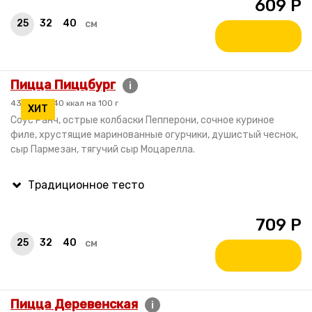
609
Р
25
32
40
см
Пицца Пиццбург
i
430 гр. / 240 ккал на 100 г
ХИТ
Соус Ранч, острые колбаски Пепперони, сочное куриное
филе, хрустящие маринованные огурчики, душистый чеснок,
сыр Пармезан, тягучий сыр Моцарелла.
709
Р
25
32
40
см
Пицца Деревенская
i