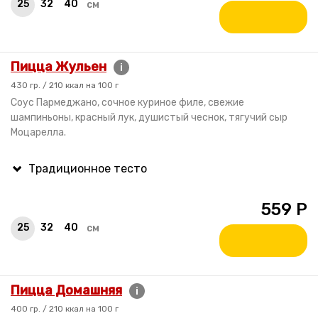
25
32
40
см
Пицца Жульен
i
430 гр. / 210 ккал на 100 г
Соус Пармеджано, сочное куриное филе, свежие
шампиньоны, красный лук, душистый чеснок, тягучий сыр
Моцарелла.
559
Р
25
32
40
см
Пицца Домашняя
i
400 гр. / 210 ккал на 100 г