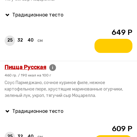
649
Р
25
32
40
см
Пицца Русская
i
460 гр. / 190 ккал на 100 г
Соус Пармеджано, сочное куриное филе, нежное
картофельное пюре, хрустящие маринованные огурчики,
зеленый лук, укроп, тягучий сыр Моцарелла.
609
Р
25
32
40
см