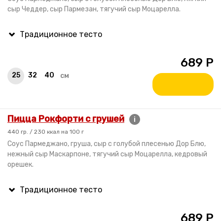
сыр Чеддер, сыр Пармезан, тягучий сыр Моцарелла.
689
Р
25
32
40
см
Пицца Рокфорти с грушей
i
440 гр. / 230 ккал на 100 г
Соус Пармеджано, груша, сыр с голубой плесенью Дор Блю,
нежный сыр Маскарпоне, тягучий сыр Моцарелла, кедровый
орешек.
689
Р