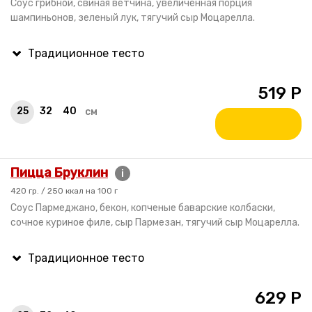
Соус грибной, свиная ветчина, увеличенная порция
шампиньонов, зеленый лук, тягучий сыр Моцарелла.
519
Р
25
32
40
см
Пицца Бруклин
i
420 гр. / 250 ккал на 100 г
Соус Пармеджано, бекон, копченые баварские колбаски,
сочное куриное филе, сыр Пармезан, тягучий сыр Моцарелла.
629
Р