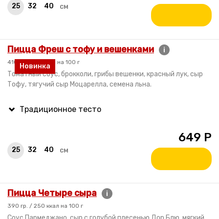
25
32
40
см
Пицца Фреш с тофу и вешенками
i
410 гр. / 170 ккал на 100 г
Новинка
Томатный соус, брокколи, грибы вешенки, красный лук, сыр
Тофу, тягучий сыр Моцарелла, семена льна.
649
Р
25
32
40
см
Пицца Четыре сыра
i
390 гр. / 250 ккал на 100 г
Соус Пармеджано, сыр с голубой плесенью Дор Блю, мягкий