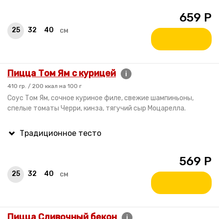
659
Р
25
32
40
см
Пицца Том Ям с курицей
i
410 гр. / 200 ккал на 100 г
Соус Том Ям, сочное куриное филе, свежие шампиньоны,
спелые томаты Черри, кинза, тягучий сыр Моцарелла.
569
Р
25
32
40
см
Пицца Сливочный бекон
i