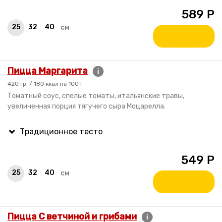
589
Р
25
32
40
см
Пицца Маргарита
i
420 гр. / 180 ккал на 100 г
Томатный соус, спелые томаты, итальянские травы,
увеличенная порция тягучего сыра Моцарелла.
549
Р
25
32
40
см
Пицца С ветчиной и грибами
i