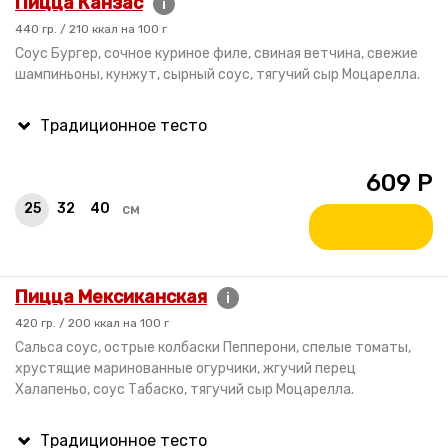
Пицца Канзас
i
440 гр. / 210 ккал на 100 г
Cоус Бургер, сочное куриное филе, свиная ветчина, свежие
шампиньоны, кунжут, сырный соус, тягучий сыр Моцарелла.
609
Р
25
32
40
см
Пицца Мексиканская
i
420 гр. / 200 ккал на 100 г
Сальса соус, острые колбаски Пепперони, спелые томаты,
хрустящие маринованные огурчики, жгучий перец
Халапеньо, соус Табаско, тягучий сыр Моцарелла.