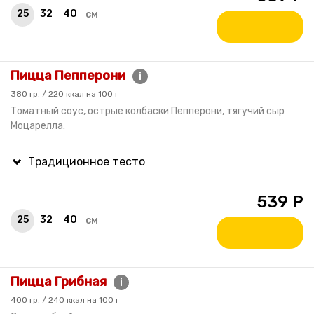
25
32
40
см
Пицца Пепперони
i
380 гр. / 220 ккал на 100 г
Томатный соус, острые колбаски Пепперони, тягучий сыр
Моцарелла.
539
Р
25
32
40
см
Пицца Грибная
i
400 гр. / 240 ккал на 100 г