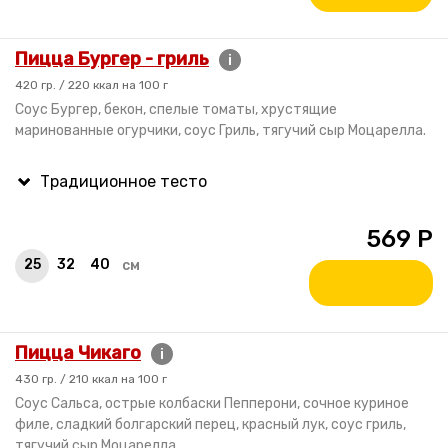
Пицца Бургер - гриль
i
420 гр. / 220 ккал на 100 г
Соус Бургер, бекон, спелые томаты, хрустящие
маринованные огурчики, соус Гриль, тягучий сыр Моцарелла.
569
Р
25
32
40
см
Пицца Чикаго
i
430 гр. / 210 ккал на 100 г
Соус Сальса, острые колбаски Пепперони, сочное куриное
филе, сладкий болгарский перец, красный лук, соус гриль,
тягучий сыр Моцарелла.