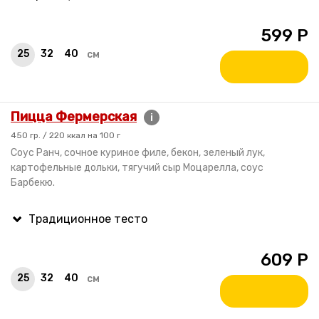
599
Р
25
32
40
см
Пицца Фермерская
i
450 гр. / 220 ккал на 100 г
Соус Ранч, сочное куриное филе, бекон, зеленый лук,
картофельные дольки, тягучий сыр Моцарелла, соус
Барбекю.
609
Р
25
32
40
см