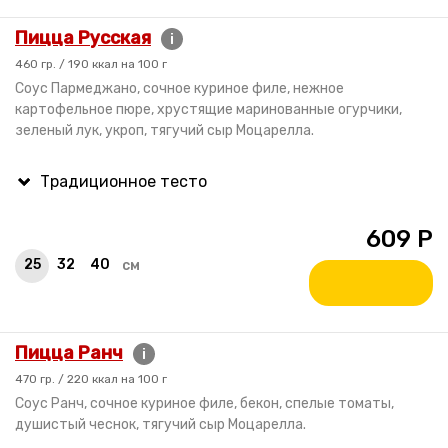
Пицца Русская
i
460 гр. / 190 ккал на 100 г
Соус Пармеджано, сочное куриное филе, нежное
картофельное пюре, хрустящие маринованные огурчики,
зеленый лук, укроп, тягучий сыр Моцарелла.
609
Р
25
32
40
см
Пицца Ранч
i
470 гр. / 220 ккал на 100 г
Соус Ранч, сочное куриное филе, бекон, спелые томаты,
душистый чеснок, тягучий сыр Моцарелла.