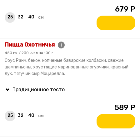
679
Р
25
32
40
см
Пицца Охотничья
i
450 гр. / 230 ккал на 100 г
Соус Ранч, бекон, копченые баварские колбаски, свежие
шампиньоны, хрустящие маринованные огурчики, красный
лук, тягучий сыр Моцарелла.
589
Р
25
32
40
см