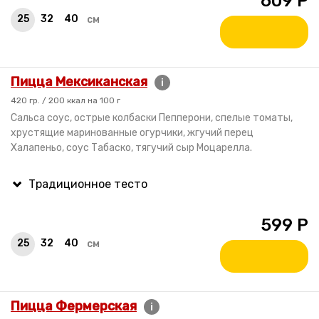
609
Р
25
32
40
см
Пицца Мексиканская
i
420 гр. / 200 ккал на 100 г
Сальса соус, острые колбаски Пепперони, спелые томаты,
хрустящие маринованные огурчики, жгучий перец
Халапеньо, соус Табаско, тягучий сыр Моцарелла.
599
Р
25
32
40
см
Пицца Фермерская
i