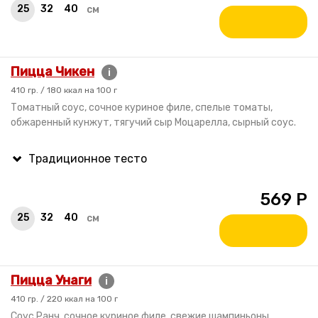
25
32
40
см
Пицца Чикен
i
410 гр. / 180 ккал на 100 г
Томатный соус, сочное куриное филе, спелые томаты,
обжаренный кунжут, тягучий сыр Моцарелла, сырный соус.
569
Р
25
32
40
см
Пицца Унаги
i
410 гр. / 220 ккал на 100 г
Cоус Ранч, сочное куриное филе, свежие шампиньоны,