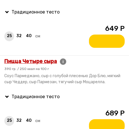
649
Р
25
32
40
см
Пицца Четыре сыра
i
390 гр. / 250 ккал на 100 г
Соус Пармеджано, сыр с голубой плесенью Дор Блю, мягкий
сыр Чеддер, сыр Пармезан, тягучий сыр Моцарелла.
689
Р
25
32
40
см