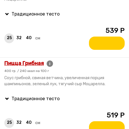
539
Р
25
32
40
см
Пицца Грибная
i
400 гр. / 240 ккал на 100 г
Соус грибной, свиная ветчина, увеличенная порция
шампиньонов, зеленый лук, тягучий сыр Моцарелла.
519
Р
25
32
40
см