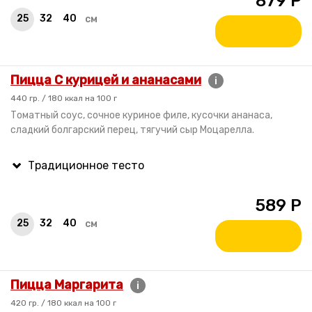
879
Р
25
32
40
см
Пицца С курицей и ананасами
i
440 гр. / 180 ккал на 100 г
Томатный соус, сочное куриное филе, кусочки ананаса,
сладкий болгарский перец, тягучий сыр Моцарелла.
589
Р
25
32
40
см
Пицца Маргарита
i
420 гр. / 180 ккал на 100 г