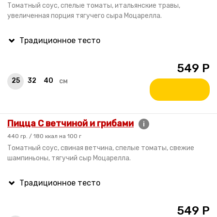
Томатный соус, спелые томаты, итальянские травы,
увеличенная порция тягучего сыра Моцарелла.
549
Р
25
32
40
см
Пицца С ветчиной и грибами
i
440 гр. / 180 ккал на 100 г
Томатный соус, свиная ветчина, спелые томаты, свежие
шампиньоны, тягучий сыр Моцарелла.
549
Р