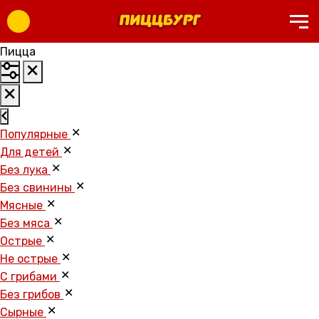
Пицца
Популярные
Для детей
Без лука
Без свинины
Мясные
Без мяса
Острые
Не острые
С грибами
Без грибов
Cырные