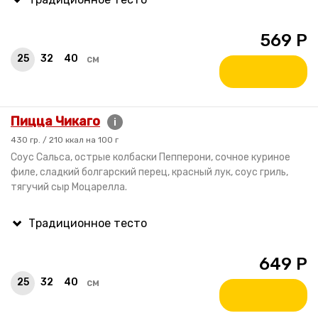
569
Р
25
32
40
см
Пицца Чикаго
i
430 гр. / 210 ккал на 100 г
Соус Сальса, острые колбаски Пепперони, сочное куриное
филе, сладкий болгарский перец, красный лук, соус гриль,
тягучий сыр Моцарелла.
649
Р
25
32
40
см