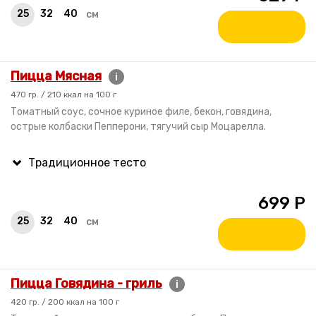
25
32
40
см
Пицца Мясная
i
470 гр. / 210 ккал на 100 г
Томатный соус, сочное куриное филе, бекон, говядина,
острые колбаски Пепперони, тягучий сыр Моцарелла.
699
Р
25
32
40
см
Пицца Говядина - гриль
i
420 гр. / 200 ккал на 100 г