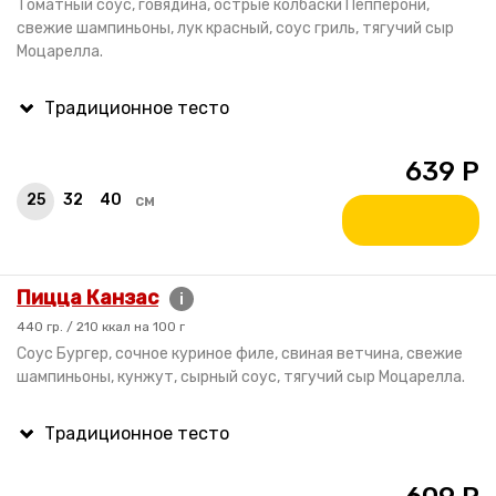
Томатный соус, говядина, острые колбаски Пепперони,
свежие шампиньоны, лук красный, соус гриль, тягучий сыр
Моцарелла.
639
Р
25
32
40
см
Пицца Канзас
i
440 гр. / 210 ккал на 100 г
Cоус Бургер, сочное куриное филе, свиная ветчина, свежие
шампиньоны, кунжут, сырный соус, тягучий сыр Моцарелла.