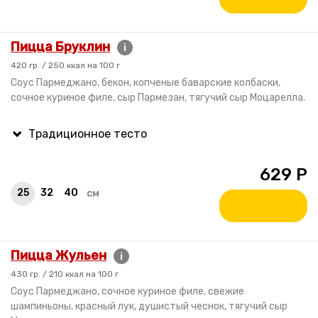
Пицца Бруклин
i
420 гр. / 250 ккал на 100 г
Соус Пармеджано, бекон, копченые баварские колбаски,
сочное куриное филе, сыр Пармезан, тягучий сыр Моцарелла.
629
Р
25
32
40
см
Пицца Жульен
i
430 гр. / 210 ккал на 100 г
Соус Пармеджано, сочное куриное филе, свежие
шампиньоны, красный лук, душистый чеснок, тягучий сыр