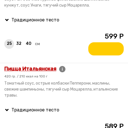
кунжут, соус Унаги, тягучий сыр Моцарелла.
599
Р
25
32
40
см
Пицца Итальянская
i
420 гр. / 210 ккал на 100 г
Томатный соус, острые колбаски Пепперони, маслины,
свежие шампиньоны, тягучий сыр Моцарелла, итальянские
травы.
589
Р