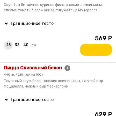
Соус Том Ям, сочное куриное филе, свежие шампиньоны,
спелые томаты Черри, кинза, тягучий сыр Моцарелла.
569
Р
25
32
40
см
Пицца Сливочный бекон
i
440 гр. / 210 ккал на 100 г
Томатный соус, бекон, свежие шампиньоны, тягучий сыр
Моцарелла, нежный сыр Маскарпоне.
629
Р