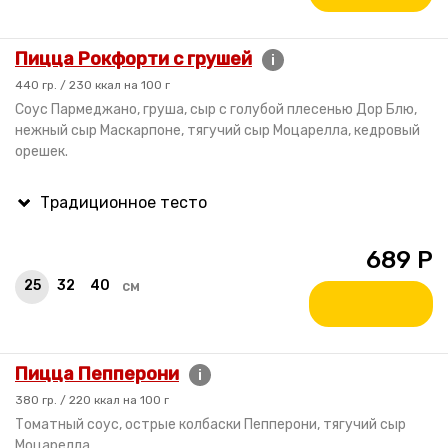
Пицца Рокфорти с грушей
i
440 гр. / 230 ккал на 100 г
Соус Пармеджано, груша, сыр с голубой плесенью Дор Блю,
нежный сыр Маскарпоне, тягучий сыр Моцарелла, кедровый
орешек.
689
Р
25
32
40
см
Пицца Пепперони
i
380 гр. / 220 ккал на 100 г
Томатный соус, острые колбаски Пепперони, тягучий сыр
Моцарелла.