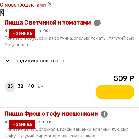
C морепродуктами
Пицца С ветчиной и томатами
i
410 гр. / 210 ккал на 100 г
Новинка
Томатный соус, свиная ветчина, спелые томаты, тягучий сыр
Моцарелла.
509
Р
25
32
40
см
Пицца Фреш с тофу и вешенками
i
410 гр. / 170 ккал на 100 г
Новинка
Томатный соус, брокколи, грибы вешенки, красный лук, сыр
Тофу, тягучий сыр Моцарелла, семена льна.