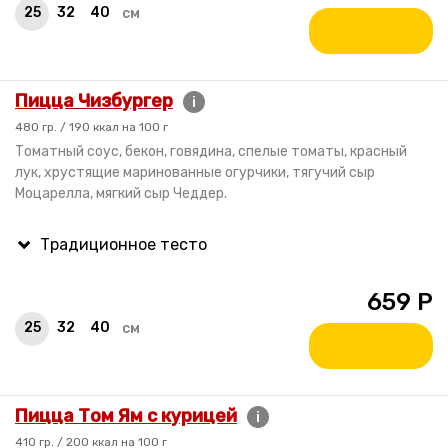
25
32
40
см
Пицца Чизбургер
i
480 гр. / 190 ккал на 100 г
Томатный соус, бекон, говядина, спелые томаты, красный
лук, хрустящие маринованные огурчики, тягучий сыр
Моцарелла, мягкий сыр Чеддер.
659
Р
25
32
40
см
Пицца Том Ям с курицей
i
410 гр. / 200 ккал на 100 г