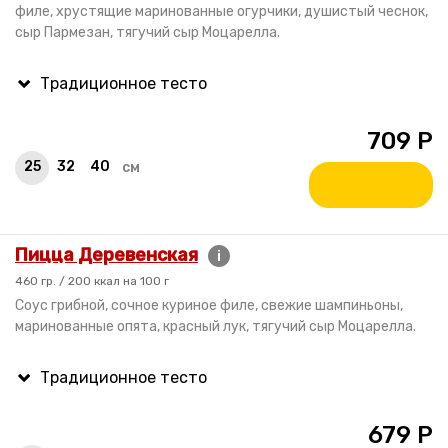
филе, хрустящие маринованные огурчики, душистый чеснок,
сыр Пармезан, тягучий сыр Моцарелла.
709
Р
25
32
40
см
Пицца Деревенская
i
460 гр. / 200 ккал на 100 г
Соус грибной, сочное куриное филе, свежие шампиньоны,
маринованные опята, красный лук, тягучий сыр Моцарелла.
679
Р