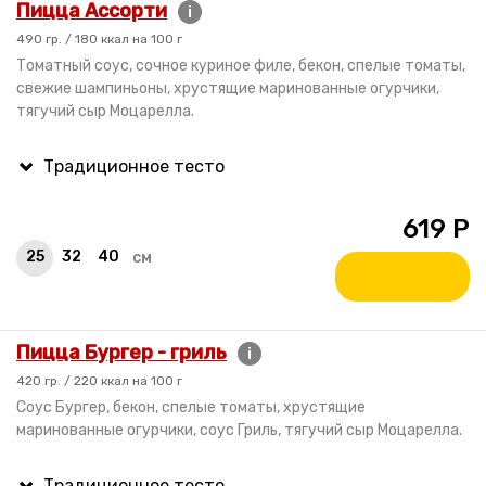
Пицца Ассорти
i
490 гр. / 180 ккал на 100 г
Томатный соус, сочное куриное филе, бекон, спелые томаты,
свежие шампиньоны, хрустящие маринованные огурчики,
тягучий сыр Моцарелла.
619
Р
25
32
40
см
Пицца Бургер - гриль
i
420 гр. / 220 ккал на 100 г
Соус Бургер, бекон, спелые томаты, хрустящие
маринованные огурчики, соус Гриль, тягучий сыр Моцарелла.