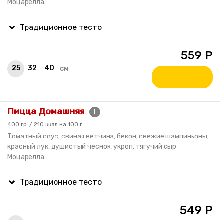
Моцарелла.
559
Р
25
32
40
см
Пицца Домашняя
i
400 гр. / 210 ккал на 100 г
Томатный соус, свиная ветчина, бекон, свежие шампиньоны,
красный лук, душистый чеснок, укроп, тягучий сыр
Моцарелла.
549
Р