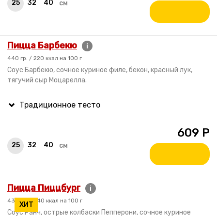
25
32
40
см
Пицца Барбекю
i
440 гр. / 220 ккал на 100 г
Соус Барбекю, сочное куриное филе, бекон, красный лук,
тягучий сыр Моцарелла.
609
Р
25
32
40
см
Пицца Пиццбург
i
430 гр. / 240 ккал на 100 г
ХИТ
Соус Ранч, острые колбаски Пепперони, сочное куриное