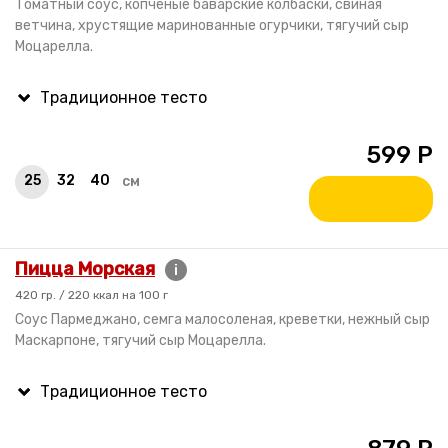
Томатный соус, копченые баварские колбаски, свиная
ветчина, хрустящие маринованные огурчики, тягучий сыр
Моцарелла.
599
Р
25
32
40
см
Пицца Морская
i
420 гр. / 220 ккал на 100 г
Соус Пармеджано, семга малосоленая, креветки, нежный сыр
Маскарпоне, тягучий сыр Моцарелла.