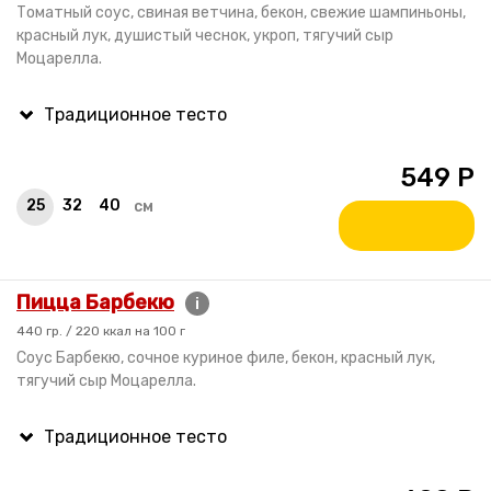
Томатный соус, свиная ветчина, бекон, свежие шампиньоны,
красный лук, душистый чеснок, укроп, тягучий сыр
Моцарелла.
549
Р
25
32
40
см
Пицца Барбекю
i
440 гр. / 220 ккал на 100 г
Соус Барбекю, сочное куриное филе, бекон, красный лук,
тягучий сыр Моцарелла.