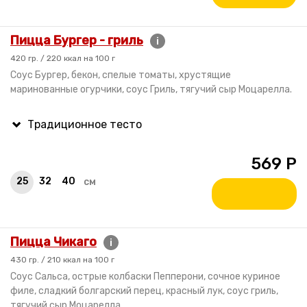
Пицца Бургер - гриль
i
420 гр. / 220 ккал на 100 г
Соус Бургер, бекон, спелые томаты, хрустящие
маринованные огурчики, соус Гриль, тягучий сыр Моцарелла.
569
Р
25
32
40
см
Пицца Чикаго
i
430 гр. / 210 ккал на 100 г
Соус Сальса, острые колбаски Пепперони, сочное куриное
филе, сладкий болгарский перец, красный лук, соус гриль,
тягучий сыр Моцарелла.