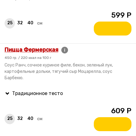
599
Р
25
32
40
см
Пицца Фермерская
i
450 гр. / 220 ккал на 100 г
Соус Ранч, сочное куриное филе, бекон, зеленый лук,
картофельные дольки, тягучий сыр Моцарелла, соус
Барбекю.
609
Р
25
32
40
см