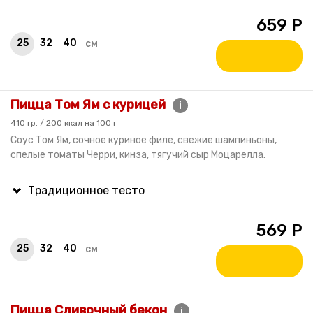
659
Р
25
32
40
см
Пицца Том Ям с курицей
i
410 гр. / 200 ккал на 100 г
Соус Том Ям, сочное куриное филе, свежие шампиньоны,
спелые томаты Черри, кинза, тягучий сыр Моцарелла.
569
Р
25
32
40
см
Пицца Сливочный бекон
i