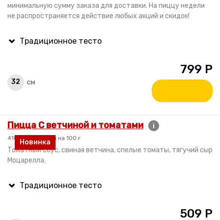
минимальную сумму заказа для доставки. На пиццу недели
не распространяется действие любых акций и скидок!
799
Р
32
см
Пицца С ветчиной и томатами
i
410 гр. / 210 ккал на 100 г
Новинка
Томатный соус, свиная ветчина, спелые томаты, тягучий сыр
Моцарелла.
509
Р