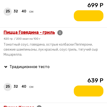
699
Р
25
32
40
см
Пицца Говядина - гриль
i
420 гр. / 200 ккал на 100 г
Томатный соус, говядина, острые колбаски Пепперони,
свежие шампиньоны, лук красный, соус гриль, тягучий сыр
Моцарелла.
639
Р
25
32
40
см