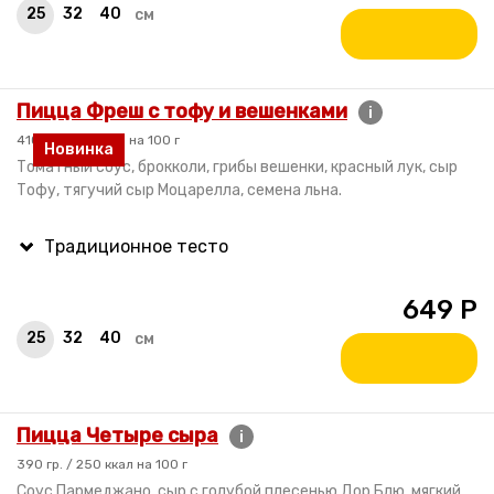
25
32
40
см
Пицца Фреш с тофу и вешенками
i
410 гр. / 170 ккал на 100 г
Новинка
Томатный соус, брокколи, грибы вешенки, красный лук, сыр
Тофу, тягучий сыр Моцарелла, семена льна.
649
Р
25
32
40
см
Пицца Четыре сыра
i
390 гр. / 250 ккал на 100 г
Соус Пармеджано, сыр с голубой плесенью Дор Блю, мягкий