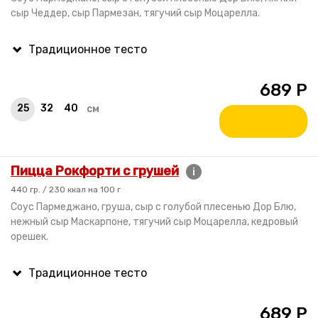
сыр Чеддер, сыр Пармезан, тягучий сыр Моцарелла.
689
Р
25
32
40
см
Пицца Рокфорти с грушей
i
440 гр. / 230 ккал на 100 г
Соус Пармеджано, груша, сыр с голубой плесенью Дор Блю,
нежный сыр Маскарпоне, тягучий сыр Моцарелла, кедровый
орешек.
689
Р