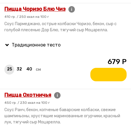
Пицца Чоризо Блю Чиз
i
410 гр. / 250 ккал на 100 г
Соус Пармеджано, острые колбаски Чоризо, бекон, сыр с
голубой плесенью Дор Блю, тягучий сыр Моцарелла.
679
Р
25
32
40
см
Пицца Охотничья
i
450 гр. / 230 ккал на 100 г
Соус Ранч, бекон, копченые баварские колбаски, свежие
шампиньоны, хрустящие маринованные огурчики, красный
лук, тягучий сыр Моцарелла.