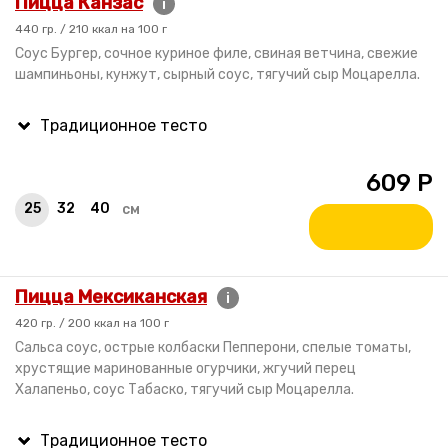
Пицца Канзас
i
440 гр. / 210 ккал на 100 г
Cоус Бургер, сочное куриное филе, свиная ветчина, свежие
шампиньоны, кунжут, сырный соус, тягучий сыр Моцарелла.
609
Р
25
32
40
см
Пицца Мексиканская
i
420 гр. / 200 ккал на 100 г
Сальса соус, острые колбаски Пепперони, спелые томаты,
хрустящие маринованные огурчики, жгучий перец
Халапеньо, соус Табаско, тягучий сыр Моцарелла.