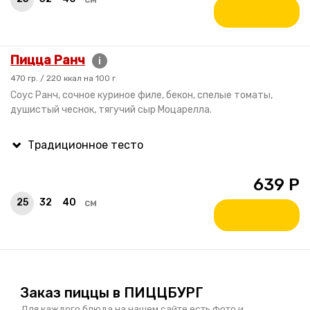
Пицца Ранч
i
470 гр. / 220 ккал на 100 г
Соус Ранч, сочное куриное филе, бекон, спелые томаты,
душистый чеснок, тягучий сыр Моцарелла.
639
Р
25
32
40
см
Заказ пиццы в ПИЦЦБУРГ
Для каждого блюда на нашем сайте есть фото и