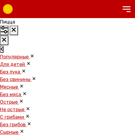
Пицца
Популярные
Для детей
Без лука
Без свинины
Мясные
Без мяса
Острые
Не острые
С грибами
Без грибов
Cырные