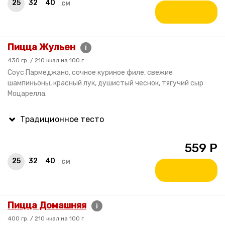
25
32
40
см
Пицца Жульен
i
430 гр. / 210 ккал на 100 г
Соус Пармеджано, сочное куриное филе, свежие
шампиньоны, красный лук, душистый чеснок, тягучий сыр
Моцарелла.
559
Р
25
32
40
см
Пицца Домашняя
i
400 гр. / 210 ккал на 100 г