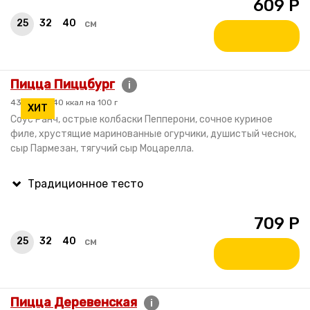
609
Р
25
32
40
см
Пицца Пиццбург
i
430 гр. / 240 ккал на 100 г
ХИТ
Соус Ранч, острые колбаски Пепперони, сочное куриное
филе, хрустящие маринованные огурчики, душистый чеснок,
сыр Пармезан, тягучий сыр Моцарелла.
709
Р
25
32
40
см
Пицца Деревенская
i