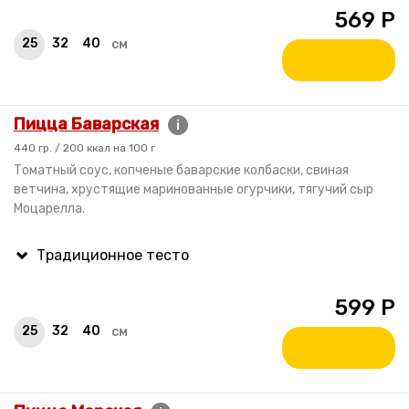
569
Р
25
32
40
см
Пицца Баварская
i
440 гр. / 200 ккал на 100 г
Томатный соус, копченые баварские колбаски, свиная
ветчина, хрустящие маринованные огурчики, тягучий сыр
Моцарелла.
599
Р
25
32
40
см