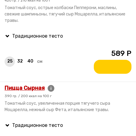
420 гр. / 210 ккал на 100 г
Томатный соус, острые колбаски Пепперони, маслины,
свежие шампиньоны, тягучий сыр Моцарелла, итальянские
травы.
589
Р
25
32
40
см
Пицца Сырная
i
390 гр. / 200 ккал на 100 г
Томатный соус, увеличенная порция тягучего сыра
Моцарелла, нежный сыр Фета, итальянские травы.