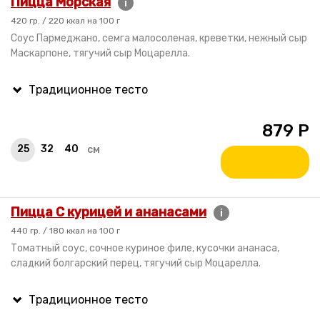
Пицца Морская
i
420 гр. / 220 ккал на 100 г
Соус Пармеджано, семга малосоленая, креветки, нежный сыр
Маскарпоне, тягучий сыр Моцарелла.
879
Р
25
32
40
см
Пицца С курицей и ананасами
i
440 гр. / 180 ккал на 100 г
Томатный соус, сочное куриное филе, кусочки ананаса,
сладкий болгарский перец, тягучий сыр Моцарелла.