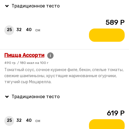
589
Р
25
32
40
см
Пицца Ассорти
i
490 гр. / 180 ккал на 100 г
Томатный соус, сочное куриное филе, бекон, спелые томаты,
свежие шампиньоны, хрустящие маринованные огурчики,
тягучий сыр Моцарелла.
619
Р
25
32
40
см