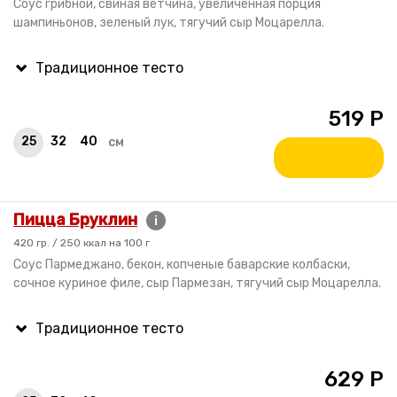
Соус грибной, свиная ветчина, увеличенная порция
шампиньонов, зеленый лук, тягучий сыр Моцарелла.
519
Р
25
32
40
см
Пицца Бруклин
i
420 гр. / 250 ккал на 100 г
Соус Пармеджано, бекон, копченые баварские колбаски,
сочное куриное филе, сыр Пармезан, тягучий сыр Моцарелла.
629
Р