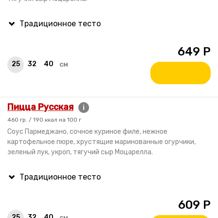
649
Р
25
32
40
см
Пицца Русская
i
460 гр. / 190 ккал на 100 г
Соус Пармеджано, сочное куриное филе, нежное
картофельное пюре, хрустящие маринованные огурчики,
зеленый лук, укроп, тягучий сыр Моцарелла.
609
Р
25
32
40
см