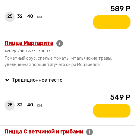
589
Р
25
32
40
см
Пицца Маргарита
i
420 гр. / 180 ккал на 100 г
Томатный соус, спелые томаты, итальянские травы,
увеличенная порция тягучего сыра Моцарелла.
549
Р
25
32
40
см
Пицца С ветчиной и грибами
i