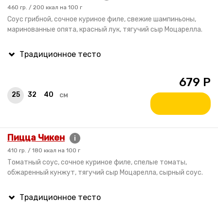
460 гр. / 200 ккал на 100 г
Соус грибной, сочное куриное филе, свежие шампиньоны,
маринованные опята, красный лук, тягучий сыр Моцарелла.
679
Р
25
32
40
см
Пицца Чикен
i
410 гр. / 180 ккал на 100 г
Томатный соус, сочное куриное филе, спелые томаты,
обжаренный кунжут, тягучий сыр Моцарелла, сырный соус.