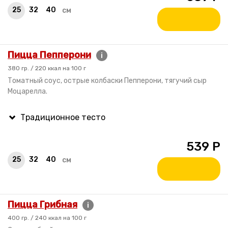
25
32
40
см
Пицца Пепперони
i
380 гр. / 220 ккал на 100 г
Томатный соус, острые колбаски Пепперони, тягучий сыр
Моцарелла.
539
Р
25
32
40
см
Пицца Грибная
i
400 гр. / 240 ккал на 100 г