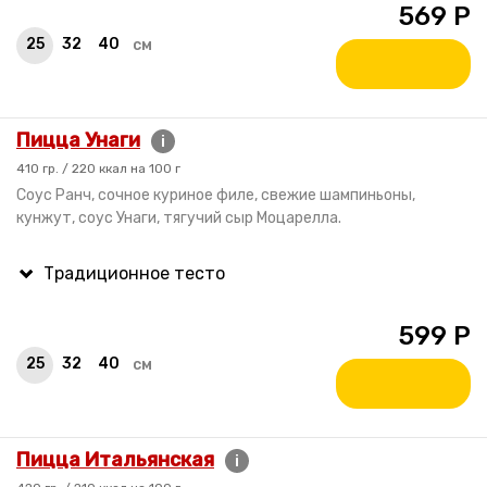
569
Р
25
32
40
см
Пицца Унаги
i
410 гр. / 220 ккал на 100 г
Cоус Ранч, сочное куриное филе, свежие шампиньоны,
кунжут, соус Унаги, тягучий сыр Моцарелла.
599
Р
25
32
40
см
Пицца Итальянская
i