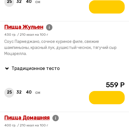
25
32
40
см
Пицца Жульен
i
430 гр. / 210 ккал на 100 г
Соус Пармеджано, сочное куриное филе, свежие
шампиньоны, красный лук, душистый чеснок, тягучий сыр
Моцарелла.
559
Р
25
32
40
см
Пицца Домашняя
i
400 гр. / 210 ккал на 100 г