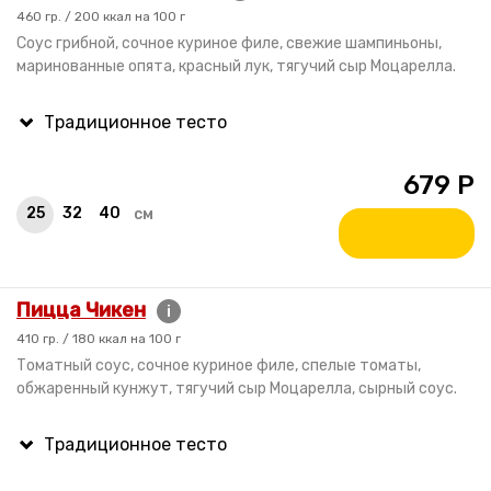
460 гр. / 200 ккал на 100 г
Соус грибной, сочное куриное филе, свежие шампиньоны,
маринованные опята, красный лук, тягучий сыр Моцарелла.
679
Р
25
32
40
см
Пицца Чикен
i
410 гр. / 180 ккал на 100 г
Томатный соус, сочное куриное филе, спелые томаты,
обжаренный кунжут, тягучий сыр Моцарелла, сырный соус.