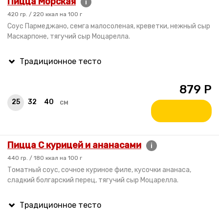
Пицца Морская
i
420 гр. / 220 ккал на 100 г
Соус Пармеджано, семга малосоленая, креветки, нежный сыр
Маскарпоне, тягучий сыр Моцарелла.
879
Р
25
32
40
см
Пицца С курицей и ананасами
i
440 гр. / 180 ккал на 100 г
Томатный соус, сочное куриное филе, кусочки ананаса,
сладкий болгарский перец, тягучий сыр Моцарелла.