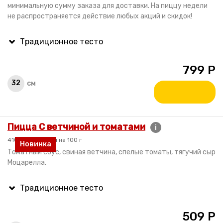
минимальную сумму заказа для доставки. На пиццу недели
не распространяется действие любых акций и скидок!
799
Р
32
см
Пицца С ветчиной и томатами
i
410 гр. / 210 ккал на 100 г
Новинка
Томатный соус, свиная ветчина, спелые томаты, тягучий сыр
Моцарелла.
509
Р