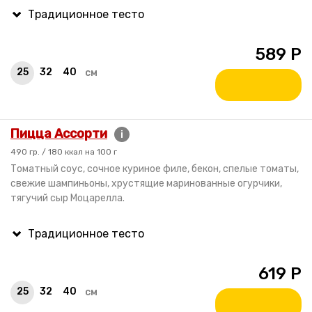
589
Р
25
32
40
см
Пицца Ассорти
i
490 гр. / 180 ккал на 100 г
Томатный соус, сочное куриное филе, бекон, спелые томаты,
свежие шампиньоны, хрустящие маринованные огурчики,
тягучий сыр Моцарелла.
619
Р
25
32
40
см