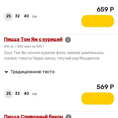
659
Р
25
32
40
см
Пицца Том Ям с курицей
i
410 гр. / 200 ккал на 100 г
Соус Том Ям, сочное куриное филе, свежие шампиньоны,
спелые томаты Черри, кинза, тягучий сыр Моцарелла.
569
Р
25
32
40
см
Пицца Сливочный бекон
i