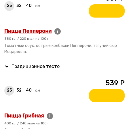
25
32
40
см
Пицца Пепперони
i
380 гр. / 220 ккал на 100 г
Томатный соус, острые колбаски Пепперони, тягучий сыр
Моцарелла.
539
Р
25
32
40
см
Пицца Грибная
i
400 гр. / 240 ккал на 100 г