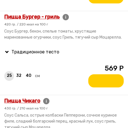
Пицца Бургер - гриль
i
420 гр. / 220 ккал на 100 г
Соус Бургер, бекон, спелые томаты, хрустящие
маринованные огурчики, соус Гриль, тягучий сыр Моцарелла.
569
Р
25
32
40
см
Пицца Чикаго
i
430 гр. / 210 ккал на 100 г
Соус Сальса, острые колбаски Пепперони, сочное куриное
филе, сладкий болгарский перец, красный лук, соус гриль,
тягучий сыр Моцарелла.