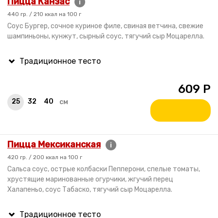
Пицца Канзас
i
440 гр. / 210 ккал на 100 г
Cоус Бургер, сочное куриное филе, свиная ветчина, свежие
шампиньоны, кунжут, сырный соус, тягучий сыр Моцарелла.
609
Р
25
32
40
см
Пицца Мексиканская
i
420 гр. / 200 ккал на 100 г
Сальса соус, острые колбаски Пепперони, спелые томаты,
хрустящие маринованные огурчики, жгучий перец
Халапеньо, соус Табаско, тягучий сыр Моцарелла.