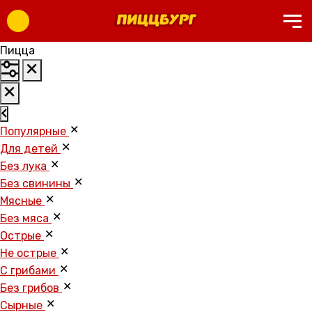
Пицца
Популярные
Для детей
Без лука
Без свинины
Мясные
Без мяса
Острые
Не острые
С грибами
Без грибов
Cырные