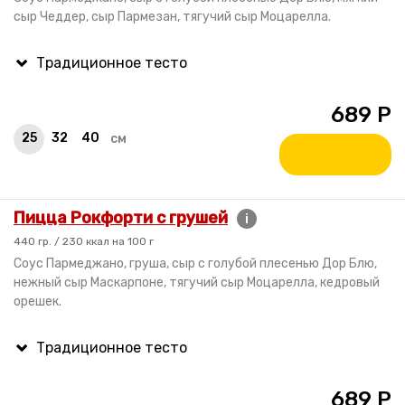
сыр Чеддер, сыр Пармезан, тягучий сыр Моцарелла.
689
Р
25
32
40
см
Пицца Рокфорти с грушей
i
440 гр. / 230 ккал на 100 г
Соус Пармеджано, груша, сыр с голубой плесенью Дор Блю,
нежный сыр Маскарпоне, тягучий сыр Моцарелла, кедровый
орешек.
689
Р