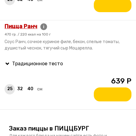
Пицца Ранч
i
470 гр. / 220 ккал на 100 г
Соус Ранч, сочное куриное филе, бекон, спелые томаты,
душистый чеснок, тягучий сыр Моцарелла.
639
Р
25
32
40
см
Заказ пиццы в ПИЦЦБУРГ
Для каждого блюда на нашем сайте есть фото и