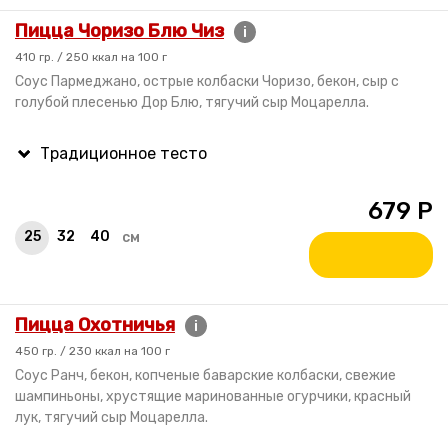
Пицца Чоризо Блю Чиз
i
410 гр. / 250 ккал на 100 г
Соус Пармеджано, острые колбаски Чоризо, бекон, сыр с
голубой плесенью Дор Блю, тягучий сыр Моцарелла.
679
Р
25
32
40
см
Пицца Охотничья
i
450 гр. / 230 ккал на 100 г
Соус Ранч, бекон, копченые баварские колбаски, свежие
шампиньоны, хрустящие маринованные огурчики, красный
лук, тягучий сыр Моцарелла.