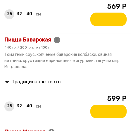
569
Р
25
32
40
см
Пицца Баварская
i
440 гр. / 200 ккал на 100 г
Томатный соус, копченые баварские колбаски, свиная
ветчина, хрустящие маринованные огурчики, тягучий сыр
Моцарелла.
599
Р
25
32
40
см