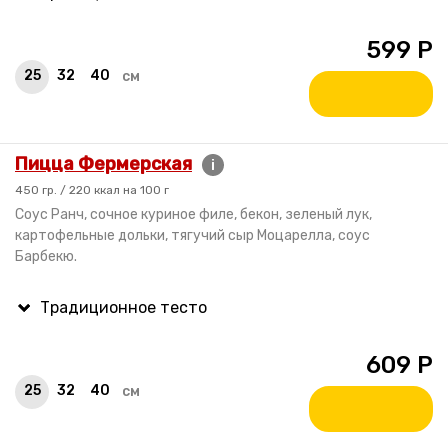
599
Р
25
32
40
см
Пицца Фермерская
i
450 гр. / 220 ккал на 100 г
Соус Ранч, сочное куриное филе, бекон, зеленый лук,
картофельные дольки, тягучий сыр Моцарелла, соус
Барбекю.
609
Р
25
32
40
см