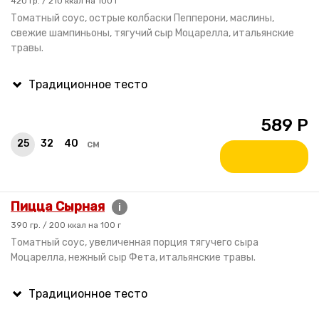
420 гр. / 210 ккал на 100 г
Томатный соус, острые колбаски Пепперони, маслины,
свежие шампиньоны, тягучий сыр Моцарелла, итальянские
травы.
589
Р
25
32
40
см
Пицца Сырная
i
390 гр. / 200 ккал на 100 г
Томатный соус, увеличенная порция тягучего сыра
Моцарелла, нежный сыр Фета, итальянские травы.