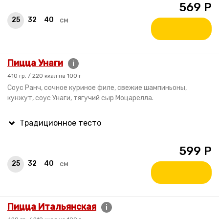
569
Р
25
32
40
см
Пицца Унаги
i
410 гр. / 220 ккал на 100 г
Cоус Ранч, сочное куриное филе, свежие шампиньоны,
кунжут, соус Унаги, тягучий сыр Моцарелла.
599
Р
25
32
40
см
Пицца Итальянская
i