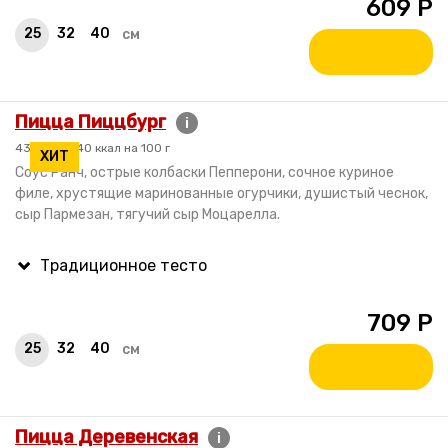
609
Р
25
32
40
см
Пицца Пиццбург
i
430 гр. / 240 ккал на 100 г
ХИТ
Соус Ранч, острые колбаски Пепперони, сочное куриное
филе, хрустящие маринованные огурчики, душистый чеснок,
сыр Пармезан, тягучий сыр Моцарелла.
709
Р
25
32
40
см
Пицца Деревенская
i