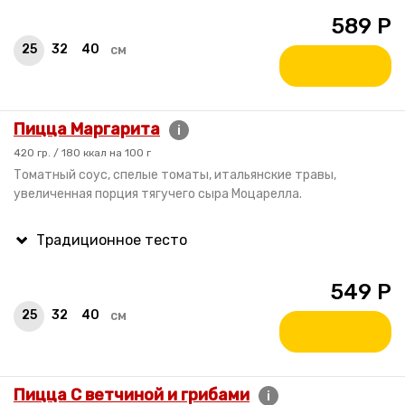
589
Р
25
32
40
см
Пицца Маргарита
i
420 гр. / 180 ккал на 100 г
Томатный соус, спелые томаты, итальянские травы,
увеличенная порция тягучего сыра Моцарелла.
549
Р
25
32
40
см
Пицца С ветчиной и грибами
i