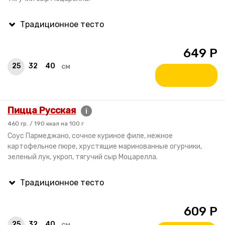
649
Р
25
32
40
см
Пицца Русская
i
460 гр. / 190 ккал на 100 г
Соус Пармеджано, сочное куриное филе, нежное
картофельное пюре, хрустящие маринованные огурчики,
зеленый лук, укроп, тягучий сыр Моцарелла.
609
Р
25
32
40
см