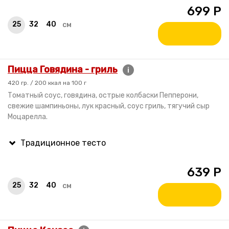
699
Р
25
32
40
см
Пицца Говядина - гриль
i
420 гр. / 200 ккал на 100 г
Томатный соус, говядина, острые колбаски Пепперони,
свежие шампиньоны, лук красный, соус гриль, тягучий сыр
Моцарелла.
639
Р
25
32
40
см