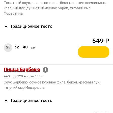
Томатный соус, свиная ветчина, бекон, свежие шампиньоны,
красный лук, душистый чеснок, укроп, тягучий сыр
Моцарелла.
549
Р
25
32
40
см
Пицца Барбекю
i
440 гр. / 220 ккал на 100 г
Соус Барбекю, сочное куриное филе, бекон, красный лук,
тягучий сыр Моцарелла.