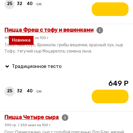
25
32
40
см
Пицца Фреш с тофу и вешенками
i
410 гр. / 170 ккал на 100 г
Новинка
Томатный соус, брокколи, грибы вешенки, красный лук, сыр
Тофу, тягучий сыр Моцарелла, семена льна.
649
Р
25
32
40
см
Пицца Четыре сыра
i
390 гр. / 250 ккал на 100 г
Соус Пармеджано, сыр с голубой плесенью Дор Блю, мягкий