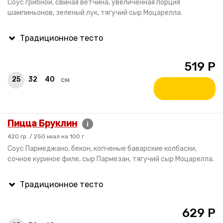
Соус грибной, свиная ветчина, увеличенная порция
шампиньонов, зеленый лук, тягучий сыр Моцарелла.
519
Р
25
32
40
см
Пицца Бруклин
i
420 гр. / 250 ккал на 100 г
Соус Пармеджано, бекон, копченые баварские колбаски,
сочное куриное филе, сыр Пармезан, тягучий сыр Моцарелла.
629
Р